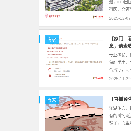
邀，▪ 中
科医，宫颈
2025-12-07
【家门口看
专家
息，请查
专业擅长，
保肛手术，
合治疗，专
2025-11-29
【直播预
专家
江湖传言，
有的叫“小
镜子，心里