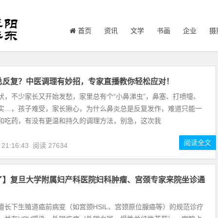
首页
资讯
文学
书画
企业
摄
总反复？中医调理有妙招，专家直播教你轻松应对！
伏，不少家长又开始发愁，家里总有个“小鼻涕虫”，鼻塞、打喷嚏、
实…，孩子难受，家长揪心，为什么鼻炎总是反复发作，难道只能一
和吃药，有没有更温和持久的调理方法，别急，这次我
阅读全文
 21:16:43
阅读 27634
了】复旦大学附属妇产科医院妇科肿瘤、宫颈专家来院坐诊通
擅长下生殖道癌前病变（如宫颈HSIL、宫颈原位腺癌等）的规范诊疗