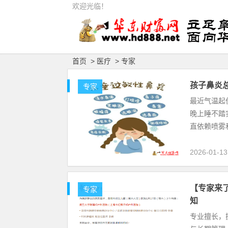
欢迎光临！
首页
>
医疗
>
专家
孩子鼻炎
专家
最近气温起
晚上睡不踏
直依赖喷雾
2026-01-13
【专家来
专家
知
专业擅长，