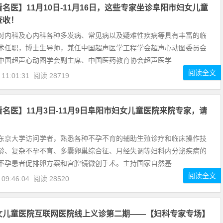
名医】11月10日-11月16日，这些专家坐诊阜阳市妇女儿童
查收！
对内科及心内科各种多发病、常见病以及疑难性疾病等具有丰富的临
术任职，博士生导师，兼任中国超声医学工程学会超声心动图委员会
中国超声心动图学会副主席、中国医药教育协会超声医学
阅读全文
 11:01:31
阅读 28719
名医】11月3日-11月9日阜阳市妇女儿童医院来院专家，请
东京大学访问学者，熟悉各种不孕不育的辅助生殖诊疗和临床操作技
龄、复杂不孕不育、多囊卵巢综合征、月经失调等妇科内分泌疾病的
不孕患者促排卵方案和宫腔镜微创手术。主持国家自然基
阅读全文
 09:46:04
阅读 28520
女儿童医院互联网医院线上义诊第二期——【妇科专家专场】