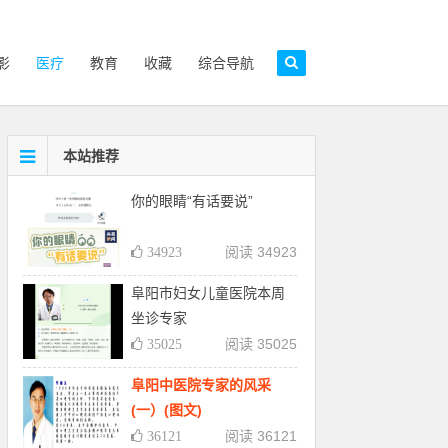
影
医疗
教育
收藏
综合导航
本站推荐
你的眼睛“有话要说”
阅读 34923
34923
阜阳市妇女儿童医院本周
坐诊专家
阅读 35025
35025
阜阳中医院专家的风采
(一）(图文)
阅读 36121
36121