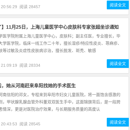
阅读全文
 20:56:29
阅读 28457
了】11月25日，上海儿童医学中心皮肤科专家张超坐诊通知
学医学院附属上海儿童医学中心，皮肤科；副主任医，专业擅长，毕
大学医学院，临床一线工作二十年，擅长湿疹/特应性皮炎、荨麻疹、
肤等过敏及炎症性皮肤病诊治，擅长脱发、斑秃、敏感
阅读全文
 21:09:19
阅读 28334
后，她从河南赶来阜阳找她的手术医生
河南信阳的邓女，专程来到阜阳市妇女儿童医院，将一面饱含感激的
到，甲状腺乳腺血管外科董双双医生手中，这面锦旗背后，是一段跨
患情深，更是对医院治疗效果，与长期服务质量的高度认
阅读全文
 20:43:53
阅读 28545