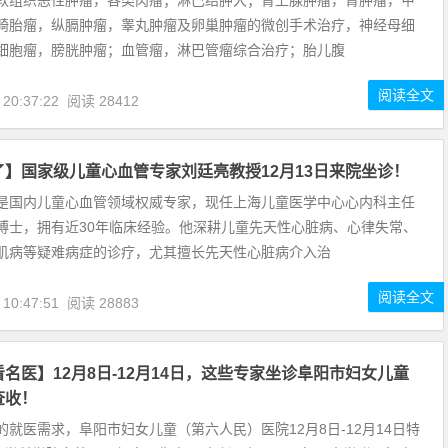
软组织恶性肿瘤，各类肉瘤；淋巴结肿大；肾上腺肿瘤，肾肿瘤，甲
畸胎瘤，纵膈肿瘤，睾丸肿瘤及卵巢肿瘤的微创手术治疗，神经母细
细胞瘤，膀胱肿瘤；血管瘤，淋巴管瘤综合治疗；胎儿腹
阅读全文
 20:37:22
阅读 28412
了】国家级儿童心血管专家刘廷亮教授12月13日来院坐诊！
是国内儿童心血管领域权威专家，现任上海儿童医学中心心内科主任
博士，拥有近30年临床经验。他深耕儿童先天性心脏病、心律失常、
肌病等疑难病症的诊疗，尤其擅长先天性心脏病介入治
阅读全文
 10:47:51
阅读 28883
名医】12月8日-12月14日，这些专家坐诊阜阳市妇女儿童
查收！
的就医需求，阜阳市妇女儿童（第六人民）医院12月8日-12月14日特