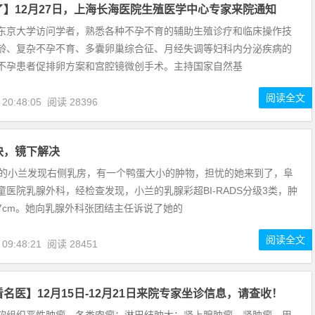
了】12月27日，上海长海医院生殖医学中心专家来院通知
东京大学访问学者，熟悉各种不孕不育的辅助生殖诊疗和临床操作技
龄、复杂不孕不育、多囊卵巢综合征、月经失调等妇科内分泌疾病的
不孕患者促排卵方案和宫腔镜微创手术。主持国家自然基
阅读全文
 20:48:05
阅读 28396
块，镜下解决
岁的小兰发现右侧乳房，有一个鸭蛋大小的肿物，担忧的她来到了，阜
童医院乳腺外科，经检查发现，小兰的乳腺彩超BI-RADS分级3类，肿
7cm。她向乳腺外科张团结主任诉说了她的
阅读全文
 09:48:21
阅读 28451
名医】12月15日-12月21日来院专家坐诊信息，请查收！