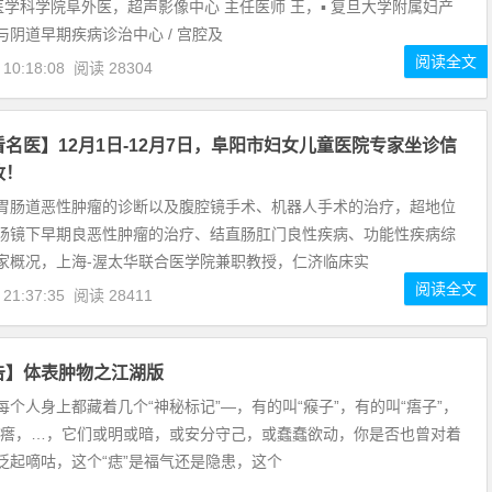
国医学科学院阜外医，超声影像中心 主任医师 王，▪ 复旦大学附属妇产
与阴道早期疾病诊治中心 / 宫腔及
阅读全文
 10:18:08
阅读 28304
名医】12月1日-12月7日，阜阳市妇女儿童医院专家坐诊信
收！
胃肠道恶性肿瘤的诊断以及腹腔镜手术、机器人手术的治疗，超地位
肠镜下早期良恶性肿瘤的治疗、结直肠肛门良性疾病、功能性疾病综
家概况，上海-渥太华联合医学院兼职教授，仁济临床实
阅读全文
 21:37:35
阅读 28411
告】体表肿物之江湖版
每个人身上都藏着几个“神秘标记”—，有的叫“瘊子”，有的叫“痦子”，
疙瘩，…，它们或明或暗，或安分守己，或蠢蠢欲动，你是否也曾对着
泛起嘀咕，这个“痣”是福气还是隐患，这个