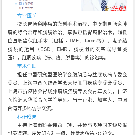
专
业擅长
擅长胃肠道肿瘤的微创手术治疗、中晚期胃肠道肿
瘤的综合治疗和肠镜诊治。掌握包括胃癌根治术，超低
位直肠癌保肛手术（包括TaTME、Tamis等），电子结
肠镜的运用（ESD、EMR，肠梗阻的支架或导管减
压），肛周疾病（痔、瘘、脱垂等）的诊治等。
学术任职
担任中国研究型医院学会腹膜后与盆底疾病专委会
委员、上海中西医结合学会大肠肛门疾病专委会委员、
上海市抗癌协会胃肠肿瘤腹腔镜专委会青年委员，仁济
医院渥太华联合医学院导师。曾于香港、加拿大、中国
台湾等多地访学交流。
科研成果
主持上海市科委课题一项，并参与多项国家级及省
部级课题。获发明专利一项，并发表多篇SCI论文。