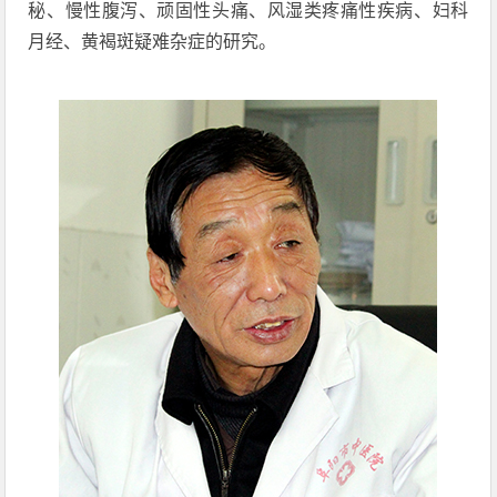
秘、慢性腹泻、顽固性头痛、风湿类疼痛性疾病、妇科
月经、黄褐斑疑难杂症的研究。