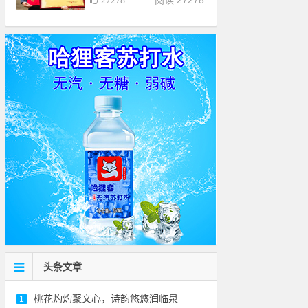
阅读 27278
27278
慰问优秀志愿者高士清老
人
头条文章
桃花灼灼聚文心，诗韵悠悠润临泉
1