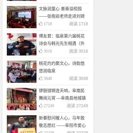
母亲河志愿活动
文脉润童心 墨香溢校园
——张抱岩老师走进刘锜
小学共赴“阅读与写作”之约
阅读 1718
1718
傅友君：临泉第六届桃花
诗会与韩光先生相遇（外
三首）
阅读 3016
3016
桃花灼灼聚文心，诗韵悠
悠润临泉
阅读 3048
3048
锣鼓铿锵连天响，阜南民
舞闹元宵 —阜南县地城镇
枫柏岗景区元宵节非遗演
阅读 27249
27249
出受欢迎
新春慰问暖人心，马年致
敬志愿红 ——阜阳市爱心
公益志愿者协会春节期间