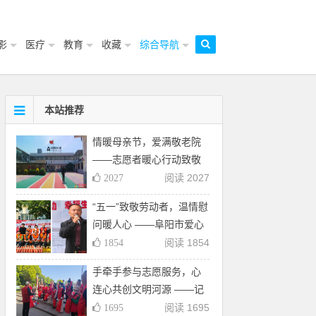
影
医疗
教育
收藏
综合导航
本站推荐
情暖母亲节，爱满敬老院
——志愿者暖心行动致敬
银发长辈
阅读 2027
2027
“五一”致敬劳动者，温情慰
问暖人心 ——阜阳市爱心
公益志愿者协会慰问环卫
阅读 1854
1854
工人公益活动
手牵手参与志愿服务，心
连心共创文明河源 ——记
阜阳多部门联合开展保护
阅读 1695
1695