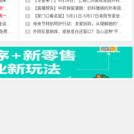
诊通知
【专家来了】5月16日，上海仁济医院胃肠外科专家叶光耀来院坐诊通知
4
一）
【直播预告】中药保留灌肠：妇科慢病的外用调理妙招
5
生简
【家门口看名医】5月11日-5月17日来院专家坐诊信息，请查收！
6
新路径
母亲节特别呵护行动：关爱妈妈，从理解她的“尴尬”开始。
7
检活动
外阴反复剧痒、皮肤变白还裂口？当心这种“不罕见”的慢性皮肤病
8