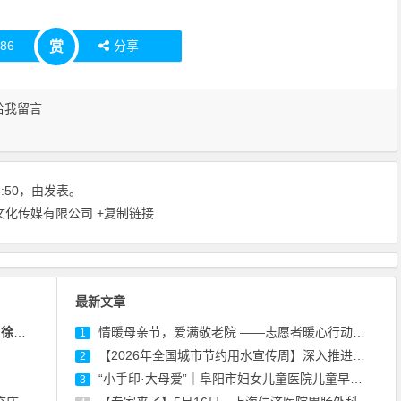
赞
86
分享
赏
给我留言
25:50，由发表。
彩文化传媒有限公司
+复制链接
最新文章
一）
情暖母亲节，爱满敬老院 ——志愿者暖心行动致敬银发长辈
1
【2026年全国城市节约用水宣传周】深入推进城市节水，助力城市内涵式发展
2
“小手印·大母爱”｜阜阳市妇女儿童医院儿童早期发展中心母亲节活动温暖回顾
3