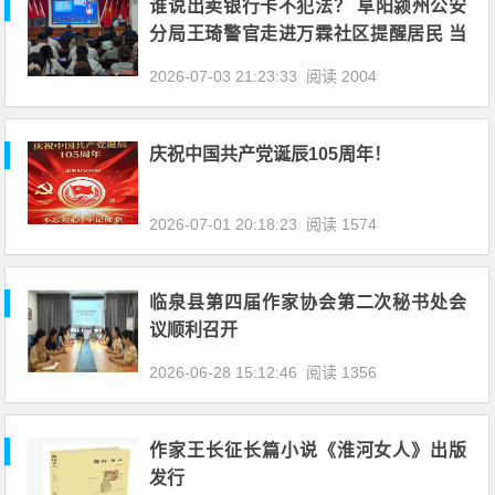
谁说出卖银行卡不犯法？ 阜阳颍州公安
分局王琦警官走进万霖社区提醒居民 当
心，别掉进电信诈骗陷阱
2026-07-03 21:23:33
阅读 2004
庆祝中国共产党诞辰105周年！
2026-07-01 20:18:23
阅读 1574
临泉县第四届作家协会第二次秘书处会
议顺利召开
2026-06-28 15:12:46
阅读 1356
作家王长征长篇小说《淮河女人》出版
发行