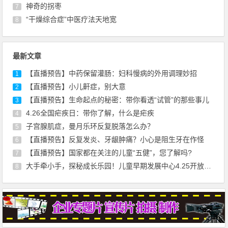
神奇的拐枣
7
“干燥综合症”中医疗法天地宽
8
最新文章
【直播预告】中药保留灌肠：妇科慢病的外用调理妙招
1
【直播预告】小儿鼾症，别大意
2
【直播预告】生命起点的秘密：带你看透“试管”的那些事儿
3
4.26全国疟疾日：带你了解，什么是疟疾
4
子宫腺肌症，曼月乐环反复脱落怎么办？
5
【直播预告】反复发炎、牙龈肿痛？小心是阻生牙在作怪
6
【直播预告】国家都在关注的儿童“五健”，您了解吗?
7
大手牵小手，探秘成长乐园！儿童早期发展中心4.25开放日，邀10-12月龄宝贝来撒欢！
8