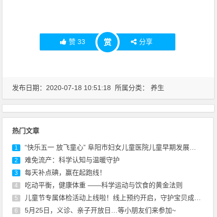
赞
33
分享
赏
发布日期：2020-07-18 10:51:18 所属分类：
养生
热门文章
“快乐五一 放飞童心” 阜阳市妇女儿童医院儿童早期发展中心亲子开放日活动圆满落幕！
1
难免流产：科学认知与温暖守护
2
每天补点碘，赢在起跑线！
3
吃动平衡，健康体重 ——科学运动与饮食的黄金法则
4
儿童节专属体检活动上线啦！线上预约开启，守护宝贝成长~
5
5月25日，义诊、亲子开放日…等小朋友们来参加~
6