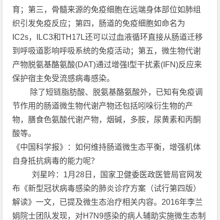
育；第三，骨髓来源的免疫细胞在远端身体部位如肺组
织引发免疫反应；第四，肠道的免疫细胞如命名为
IC2s，ILC3和TH17L还可以过血液循环直接从肠道迁移
到呼吸道影响呼吸系统的免疫活动；第五，微生物代谢
产物脱氨基酪氨酸(DAT)通过增强I型干扰素(IFN)反应来
保护宿主免受流感病毒感染。
除了短链脂肪酸、脱氨基酪氨酸外，已知有免疫调
节作用的肠道微生物代谢产物还包括吲哚衍生物的产
物，膳食色氨酸代谢产物，烟碱，多胺，尿黄素和丙酮
酸等。
《中国科学报》：如何维持肠道微生态平衡，增强机体
自身抵抗病毒的能力呢？
刘星吟：1月28日，国家卫健委医政医管局官网发
布《新型冠状病毒感染的肺炎诊疗方案（试行第四版）
解读》一文，已提及微生态治疗相关内容。2016年李兰
娟院士团队发现，对H7N9感染的病人辅助实施微生态制