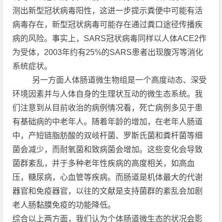
测出新型冠状病毒阳性，这进一步提示粪便中可能有活
病毒存在，新型冠状病毒可能存在通过粪口途径传播疾
病的风险。事实上，SARS冠状病毒同样以人体ACE2作
为受体，2003年约有25%的SARS患者出现腹泻等消化
系统症状。
另一方面人体肠道微生物组是一个高度动态、深受
环境因素并与人体自身的生理状互动的微生态系统。我
们注意到从目前收治的病例情况看，死亡病例多见于患
有基础病的中老年人。随着年龄的增加，在老年人肠道
中，产短链脂肪酸的双岐杆菌、罗斯氏菌和粪杆菌等细
菌会减少，而耐氧菌和致病菌会增加。这些变化会导致
菌群紊乱，并于多种老年性疾病的高度相关，如高血
压，糖尿病，心血管等疾病。而肠道是机体最大的代谢
器官和免疫器官，以往的文献是支持菌群的紊乱会加剧
老人肠黏膜免疫的功能降低。
综合以上两方面，我们认为个体肠道微生态的状况会影