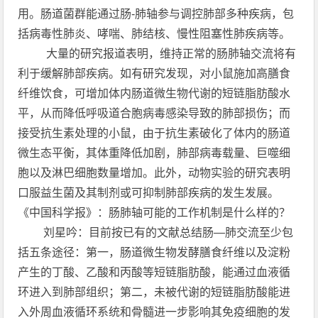
用。肠道菌群能通过肠-肺轴参与调控肺部多种疾病，包
括病毒性肺炎、哮喘、肺结核、慢性阻塞性肺疾病等。
大量的研究报道表明，维持正常的肠肺轴交流将有
利于缓解肺部疾病。如有研究发现，对小鼠施加高膳食
纤维饮食，可增加体内肠道微生物代谢的短链脂肪酸水
平，从而降低呼吸道合胞病毒感染导致的肺部损伤；而
接受抗生素处理的小鼠，由于抗生素破化了体内的肠道
微生态平衡，其体重降低加剧，肺部病毒载量、巨噬细
胞以及淋巴细胞数量增加。此外，动物实验的研究表明
口服益生菌及其制剂或可抑制肺部疾病的发生发展。
《中国科学报》：肠肺轴可能的工作机制是什么样的？
刘星吟：目前按已有的文献总结肠—肺交流至少包
括五条途径：第一，肠道微生物发酵膳食纤维以及淀粉
产生的丁酸、乙酸和丙酸等短链脂肪酸，能通过血液循
环进入到肺部组织；第二，未被代谢的短链脂肪酸能进
入外周血液循环系统和骨髓进一步影响其免疫细胞的发