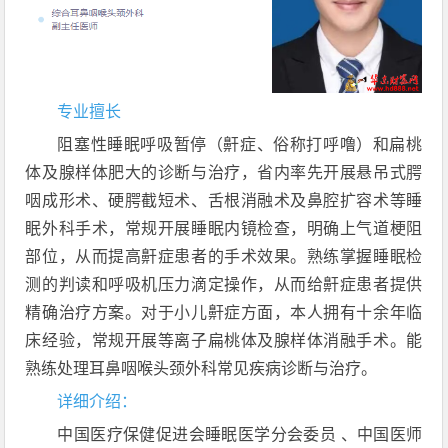
专业擅长
阻塞性睡眠呼吸暂停（鼾症、俗称打呼噜）和扁桃
体及
腺样体肥大
的诊断与治疗，省内率先开展悬吊式腭
咽成形术、
硬腭截短术
、舌根消融术及鼻腔扩容术等睡
眠外科手术，常规开展
睡眠内镜检查
，明确上气道梗阻
部位，从而提高鼾症患者的手术效果。熟练掌握睡眠检
测的判读和呼吸机压力滴定操作，从而给鼾症患者提供
精确治疗方案。对于小儿鼾症方面，本人拥有十余年临
床经验，常规开展等离子扁桃体及腺样体消融手术。能
熟练处理
耳鼻咽喉头颈外科
常见疾病诊断与治疗。
详细介绍：
中国医疗保健促进会睡眠医学分会委员 、中国医师