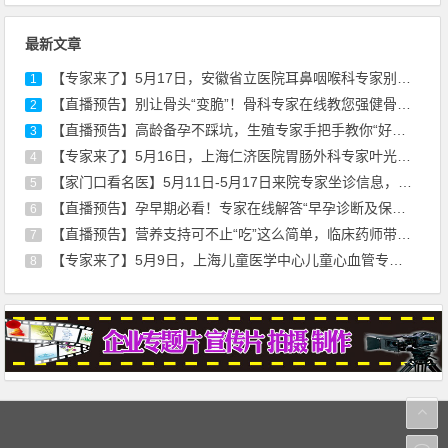
最新文章
【专家来了】5月17日，安徽省立医院耳鼻咽喉科专家别远志来院坐诊通知
1
【直播预告】别让骨头“变脆”！骨科专家在线教您强健骨骼，远离骨折风险
2
【直播预告】高龄备孕不踩坑，生殖专家手把手教你“好孕”秘诀！
3
【专家来了】5月16日，上海仁济医院胃肠外科专家叶光耀来院坐诊通知
4
【家门口看名医】5月11日-5月17日来院专家坐诊信息，请查收！
5
【直播预告】孕早期必看！专家在线解答“早孕诊断及保胎治疗”
6
【直播预告】营养支持可不止“吃”这么简单，临床药师带你走出误区
7
【专家来了】5月9日，上海儿童医学中心儿童心血管专家刘廷亮教授来院坐诊
8