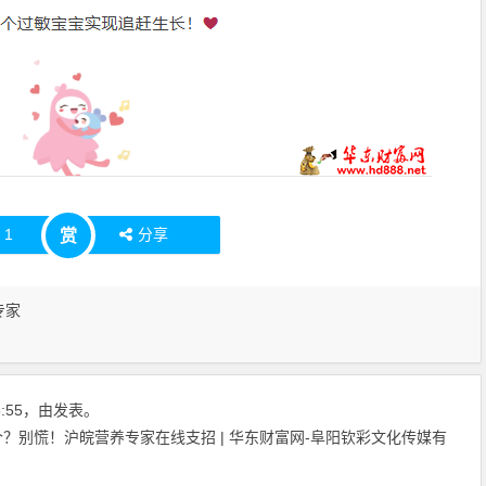
赞
1
分享
赏
专家
45:55，由发表。
？别慌！沪皖营养专家在线支招 | 华东财富网-阜阳钦彩文化传媒有