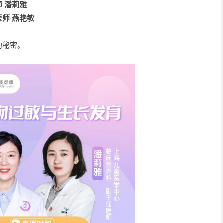
 潘莉雅
师 燕艳敏
的秘密。