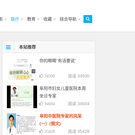
影
医疗
教育
收藏
综合导航
本站推荐
你的眼睛“有话要说”
阅读 34500
34500
阜阳市妇女儿童医院本周
坐诊专家
阅读 34604
34604
阜阳中医院专家的风采
(一）(图文)
阅读 35428
35428