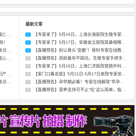
最新文章
院坐诊
【专家来了】5月16日，上海长海医院生殖专家王煜来院通知
1
啦！
【专家来了】5月17日，安徽省立医院耳鼻咽喉科专家别远志来院坐诊通知
2
查收！
【直播预告】别让骨头“变脆”！骨科专家在线教您强健骨骼，远离骨折风险
3
诊通知
【直播预告】高龄备孕不踩坑，生殖专家手把手教你“好孕”秘诀！
4
【专家来了】5月16日，上海仁济医院胃肠外科专家叶光耀来院坐诊通知
5
诊通知
【家门口看名医】5月11日-5月17日来院专家坐诊信息，请查收！
6
查收！
【直播预告】孕早期必看！专家在线解答“早孕诊断及保胎治疗”
7
【直播预告】营养支持可不止“吃”这么简单，临床药师带你走出误区
8