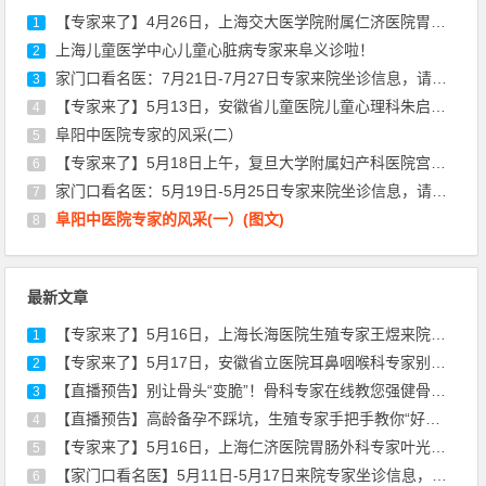
【专家来了】4月26日，上海交大医学院附属仁济医院胃肠外科专家陈建军来院坐诊
1
上海儿童医学中心儿童心脏病专家来阜义诊啦！
2
家门口看名医：7月21日-7月27日专家来院坐诊信息，请查收！
3
【专家来了】5月13日，安徽省儿童医院儿童心理科朱启东医生来院坐诊通知
4
阜阳中医院专家的风采(二）
5
【专家来了】5月18日上午，复旦大学附属妇产科医院宫颈疾病专家丰华来院坐诊通知
6
家门口看名医：5月19日-5月25日专家来院坐诊信息，请查收！
7
阜阳中医院专家的风采(一）(图文)
8
最新文章
【专家来了】5月16日，上海长海医院生殖专家王煜来院通知
1
【专家来了】5月17日，安徽省立医院耳鼻咽喉科专家别远志来院坐诊通知
2
【直播预告】别让骨头“变脆”！骨科专家在线教您强健骨骼，远离骨折风险
3
【直播预告】高龄备孕不踩坑，生殖专家手把手教你“好孕”秘诀！
4
【专家来了】5月16日，上海仁济医院胃肠外科专家叶光耀来院坐诊通知
5
【家门口看名医】5月11日-5月17日来院专家坐诊信息，请查收！
6