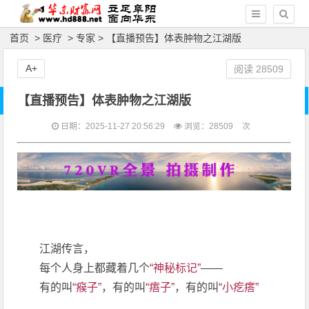
首页
>
医疗
>
专家
> 【直播预告】体表肿物之江湖版
A+
阅读
28509
【直播预告】体表肿物之江湖版
日期：2025-11-27 20:56:29
浏览：
28509
次
江湖传言，
每个人身上都藏着几个
“神秘标记”
——
有的叫
“
瘊子
”
，有的叫
“痦子”
，有的叫
“小疙瘩”
……