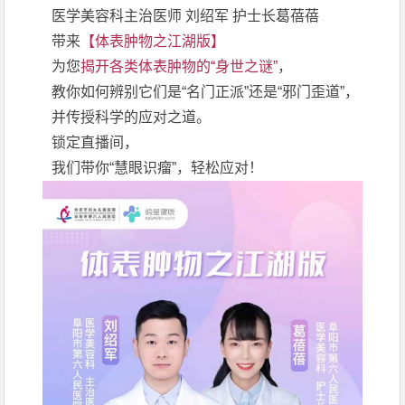
医学美容科主治医师 刘绍军 护士长葛蓓蓓
带来
【体表肿物之江湖版
】
为您
揭开各类体表肿物的“身世之谜”
，
教你如何辨别它们是“名门正派”还是“邪门歪道”，
并传授科学的应对之道。
锁定直播间，
我们带你“慧眼识瘤”，轻松应对！