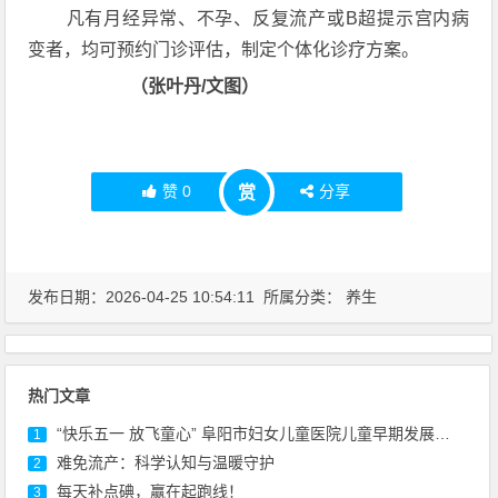
凡有月经异常、不孕、反复流产或B超提示宫内病
变者，均可预约门诊评估，制定个体化诊疗方案。
（张叶丹/文图）
赞
0
分享
赏
发布日期：2026-04-25 10:54:11 所属分类：
养生
热门文章
“快乐五一 放飞童心” 阜阳市妇女儿童医院儿童早期发展中心亲子开放日活动圆满落幕！
1
难免流产：科学认知与温暖守护
2
每天补点碘，赢在起跑线！
3