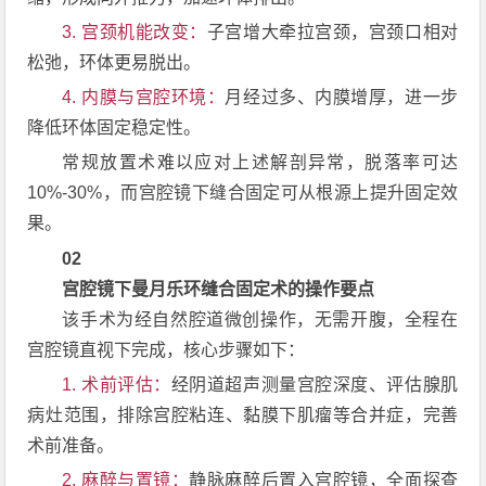
3. 宫颈机能改变：
子宫增大牵拉宫颈，宫颈口相对
松弛，环体更易脱出。
4. 内膜与宫腔环境：
月经过多、内膜增厚，进一步
降低环体固定稳定性。
常规放置术难以应对上述解剖异常，脱落率可达
10%-30%，而宫腔镜下缝合固定可从根源上提升固定效
果。
02
宫腔镜下曼月乐环缝合固定术的操作要点
该手术为经自然腔道微创操作，无需开腹，全程在
宫腔镜直视下完成，核心步骤如下：
1. 术前评估：
经阴道超声测量宫腔深度、评估腺肌
病灶范围，排除宫腔粘连、黏膜下肌瘤等合并症，完善
术前准备。
2. 麻醉与置镜：
静脉麻醉后置入宫腔镜，全面探查