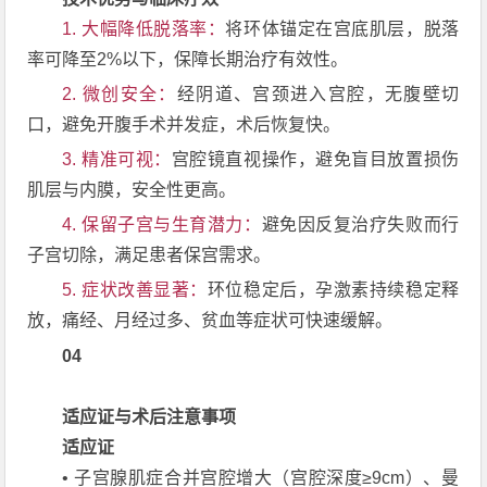
1. 大幅降低脱落率：
将环体锚定在宫底肌层，脱落
率可降至2%以下，保障长期治疗有效性。
2. 微创安全：
经阴道、宫颈进入宫腔，无腹壁切
口，避免开腹手术并发症，术后恢复快。
3. 精准可视：
宫腔镜直视操作，避免盲目放置损伤
肌层与内膜，安全性更高。
4. 保留子宫与生育潜力：
避免因反复治疗失败而行
子宫切除，满足患者保宫需求。
5. 症状改善显著：
环位稳定后，孕激素持续稳定释
放，痛经、月经过多、贫血等症状可快速缓解。
04
适应证与术后注意事项
适应证
• 子宫腺肌症合并宫腔增大（宫腔深度≥9cm）、曼