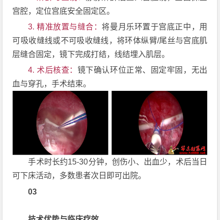
宫腔，定位宫底安全固定区。
3. 精准放置与缝合：
将曼月乐环置于宫底正中，用
可吸收缝线或不可吸收缝线，将环体纵臂/尾丝与宫底肌
层缝合固定，镜下完成打结，线结埋入肌层。
4. 术后核查：
镜下确认环位正常、固定牢固，无出
血与穿孔，手术结束。
手术时长约15-30分钟，创伤小、出血少，术后当日
可下床活动，多数患者次日即可出院。
03
技术优势与临床疗效