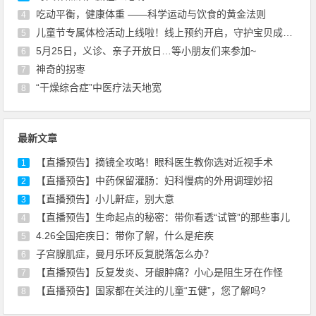
吃动平衡，健康体重 ——科学运动与饮食的黄金法则
4
儿童节专属体检活动上线啦！线上预约开启，守护宝贝成长~
5
5月25日，义诊、亲子开放日…等小朋友们来参加~
6
神奇的拐枣
7
“干燥综合症”中医疗法天地宽
8
最新文章
【直播预告】摘镜全攻略！眼科医生教你选对近视手术
1
【直播预告】中药保留灌肠：妇科慢病的外用调理妙招
2
【直播预告】小儿鼾症，别大意
3
【直播预告】生命起点的秘密：带你看透“试管”的那些事儿
4
4.26全国疟疾日：带你了解，什么是疟疾
5
子宫腺肌症，曼月乐环反复脱落怎么办？
6
【直播预告】反复发炎、牙龈肿痛？小心是阻生牙在作怪
7
【直播预告】国家都在关注的儿童“五健”，您了解吗?
8