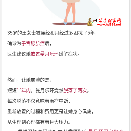
35岁的王女士被痛经和月经过多困扰了5年，
确诊为
子宫腺肌症
后，
医生建议她
放置
曼月乐环
缓解症状。
然而，让她崩溃的是，
短短
半年内
，曼月乐环竟然
脱落了两次
。
每次脱落不仅意味着治疗中断，
重新放置的过程和费用更是让她身心俱疲，
从生理到心理都有着巨大压力。