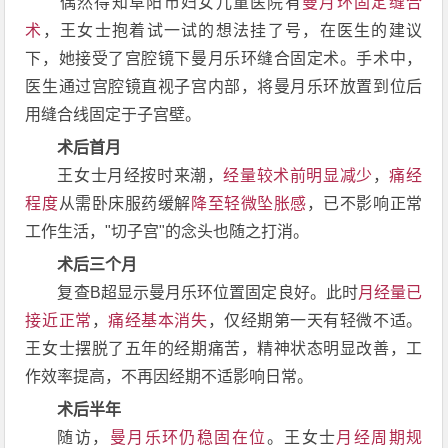
偶然得知阜阳市妇女儿童医院有
曼月环固定缝合
术
，王女士抱着试一试的想法挂了号，在医生的建议
下，她接受了宫腔镜下曼月乐环缝合固定术。手术中，
医生通过宫腔镜直视子宫内部，将曼月乐环放置到位后
用缝合线固定于子宫壁。
术后首月
王女士月经按时来潮，
经量较术前明显减少
，
痛经
程度
从需卧床服药缓解
降至轻微坠胀感
，已不影响正常
工作生活，"切子宫"的念头也随之打消。
术后三个月
复查
B超显示曼月乐环位置固定良好。此时
月经量已
接近正常
，
痛经基本消失
，仅经期第一天有轻微不适。
王女士摆脱了五年的经期痛苦，精神状态明显改善，工
作效率提高，不再因经期不适影响日常。
术后半年
随访
，
曼月乐环仍稳固在位
。王女士
月经周期规