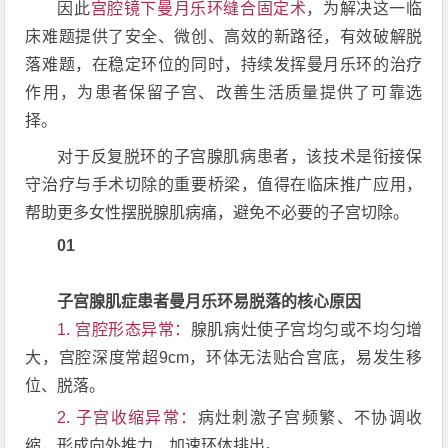
因此
宫腔镜下曼月乐环缝合固定术
，为解决这一临
床难题提供了安全、微创、高效的新路径，有效破解脱
落难题，在稳定环位的同时，持续发挥曼月乐环的治疗
作用，为患者保留子宫、改善生活质量提供了可靠选
择。
对于反复脱环的子宫腺肌病患者，该技术是衔接保
守治疗与手术切除的重要桥梁，值得在临床推广应用，
帮助更多女性摆脱腺肌病痛，避免不必要的子宫切除。
01
子宫腺肌症患者曼月乐环易脱落的核心原因
1.
宫腔形态异常
：
腺肌病灶使子宫均匀或不均匀增
大，宫腔深度常超9cm，环体无法贴合宫底，易发生移
位、脱落。
2.
子宫收缩异常
：
病灶刺激子宫频繁、不协调收
缩，形成向外推力，加速环体排出。