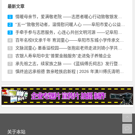
最新文章
情暖母亲节，爱满敬老院 ——志愿者暖心行动致敬银发长辈
1
“五一”致敬劳动者，温情慰问暖人心 ——阜阳市爱心公益志愿者协会慰问环卫工人公益活动
2
手牵手参与志愿服务，心连心共创文明河源 ——记阜阳多部门联合开展保护母亲河志愿活动
3
百年名校‖文承千年 育润童心——阜阳市东城小学传承文脉启新程
4
文脉润童心 墨香溢校园——张抱岩老师走进刘锜小学共赴“阅读与写作”之约
5
农银人寿阜阳中支“普聚金融服务”走进兔子养殖企业
6
承先祖之志，续家族之脉 ——《蓝绢傅氏祠志》发行暨宗谱续修动员大会记实
7
慎终追远承祖德 敦亲睦族启新程 | 2026 年潢川傅氏清明祭祖大典暨宗祠管委会成立大会圆满礼成
8
关于本站