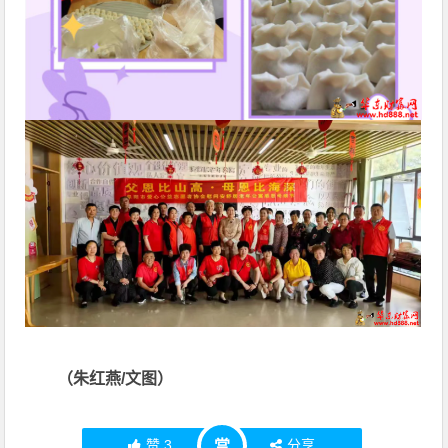
（朱红燕/文图）
赞
3
分享
赏