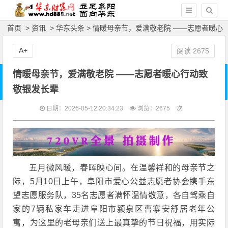
首页
>
资讯
>
华东头条
> 情暖母亲节，爱满敬老院 ——志愿者暖心
行动致敬银发长辈
A+
阅读
2675
情暖母亲节，爱满敬老院 ——志愿者暖心行动致
敬银发长辈
日期：2026-05-12 20:34:23
浏览：
2675
次
五月微风暖，春晖映心间。在温馨祥和的母亲节之
际，5月10日上午，阜阳市爱心公益志愿者协会携手东
望志愿服务队，35名志愿者满怀温情敬意，各自驾乘自
家的7辆私家车走进阜阳市颍泉区曹寨安舒居老年公
寓，为这里的老母亲们送上最真挚的节日祝福，用实际