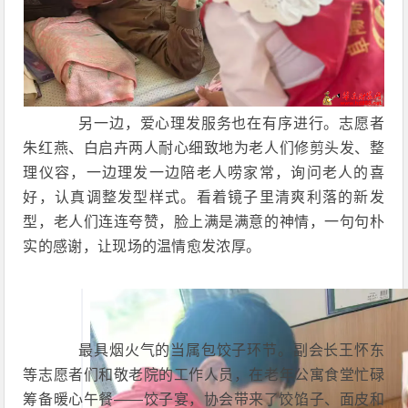
另一边，爱心理发服务也在有序进行。志愿者
朱红燕、白启卉两人耐心细致地为老人们修剪头发、整
理仪容，一边理发一边陪老人唠家常，询问老人的喜
好，认真调整发型样式。看着镜子里清爽利落的新发
型，老人们连连夸赞，脸上满是满意的神情，一句句朴
实的感谢，让现场的温情愈发浓厚。
最具烟火气的当属包饺子环节。副会长王怀东
等志愿者们和敬老院的工作人员，在老年公寓食堂忙碌
筹备暖心午餐——饺子宴，协会带来了饺馅子、面皮和