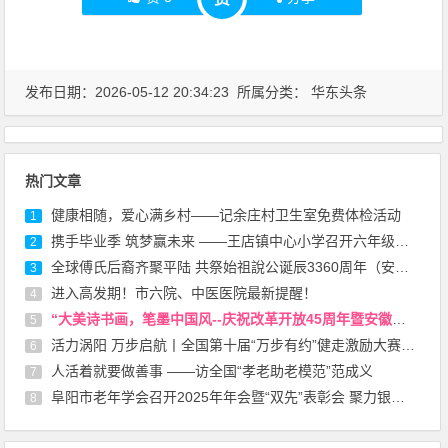
发布日期：2026-05-12 20:34:23 所属分类：
华东头条
热门文章
健康相随，爱心满乡村——记余庄村卫生室免费体检活动
1
携手毕业季 筑梦赢未来 ——王店镇中心小学召开六年级下学期家长会
2
全球傅氏后裔齐聚平陆 共祭始祖說公诞辰3360周年（安徽）
3
进入高发期！市六院、中医医院最新提醒！
4
“大美诗书画，笔墨中国风--庆祝改革开放45周年暨安徽省诗书画研究会成立45周年书画展”在安徽省图书馆开幕
5
活力涡阳 万步启航丨全国第十届“万步有约”健走激励大赛（涡阳赛区）启动
6
人活着就要做善事 ——访全国“孝老助老模范”范成义
7
阜阳市老年学会召开2025年年会暨“双先”表彰会 聚力银龄担当 共绘老龄事业新蓝图
8