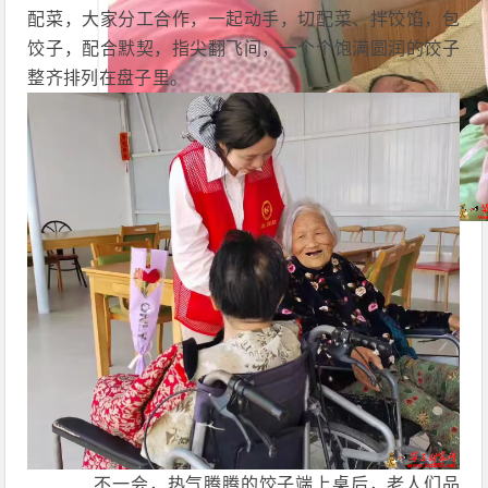
配菜，大家分工合作，一起动手，切配菜、拌饺馅，包
饺子，配合默契，指尖翻飞间，一个个饱满圆润的饺子
整齐排列在盘子里。
不一会，热气腾腾的饺子端上桌后，老人们品