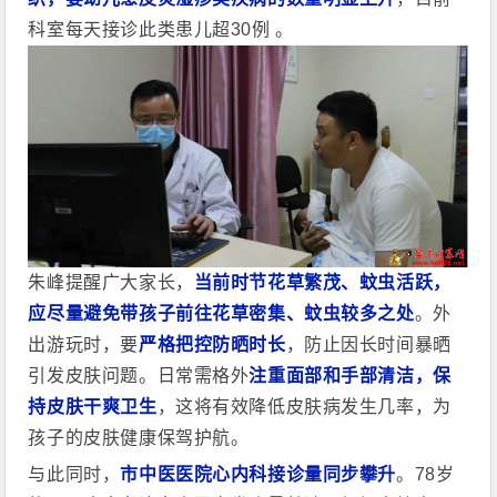
科室每天接诊此类患儿超30例 。
朱峰提醒广大家长，
当前时节花草繁茂、蚊虫活跃，
应尽量避免带孩子前往花草密集、蚊虫较多之处
。外
出游玩时，要
严格把控防晒时长
，防止因长时间暴晒
引发皮肤问题。日常需格外
注重面部和手部清洁，保
持皮肤干爽卫生
，这将有效降低皮肤病发生几率，为
孩子的皮肤健康保驾护航。
与此同时，
市中医
医
院心内科接诊量同步攀升
。78岁