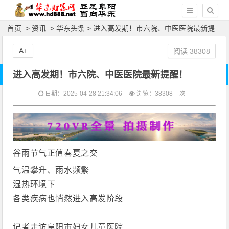
首页
>
资讯
>
华东头条
> 进入高发期！市六院、中医医院最新提
醒！
A+
阅读
38308
进入高发期！市六院、中医医院最新提醒！
日期：2025-04-28 21:34:06
浏览：
38308
次
谷雨节气正值春夏之交
气温攀升、雨水频繁
湿热环境下
各类疾病也悄然进入高发阶段
记者走访阜阳市妇女儿童医院