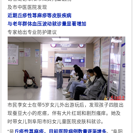
及市中医
医
院发现
近期丘疹性荨麻疹等皮肤疾病
与老年群体血压波动就诊量显著增加
专家给出专业防护建议
市民李女士在带5岁女儿外出游玩后，发现孩子四肢出
现蚕豆大小的疙瘩，伴有大片红斑和剧烈瘙痒。她及
时带女儿到阜阳市妇女儿童医院皮肤科就诊。
病例数量逐渐增多
“是
丘疹性荨麻疹，目前医院
。”阜阳