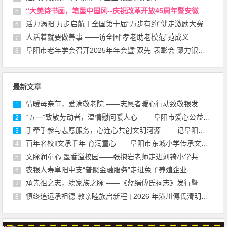
“大美诗书画，笔墨中国风--庆祝改革开放45周年暨安徽省诗书画研究会成立45周年书画展”在安徽省图书馆开幕
5
活力涡阳 万步启航丨全国第十届“万步有约”健走激励大赛（涡阳赛区）启动
6
人活着就要做善事 ——访全国“孝老助老模范”范成义
7
阜阳市老年学会召开2025年年会暨“双先”表彰会 聚力银龄担当 共绘老龄事业新蓝图
8
最新文章
情暖母亲节，爱满敬老院 ——志愿者暖心行动致敬银发长辈
1
“五一”致敬劳动者，温情慰问暖人心 ——阜阳市爱心公益志愿者协会慰问环卫工人公益活动
2
手牵手参与志愿服务，心连心共创文明河源 ——记阜阳多部门联合开展保护母亲河志愿活动
3
百年名校‖文承千年 育润童心——阜阳市东城小学传承文脉启新程
4
文脉润童心 墨香溢校园——张抱岩老师走进刘锜小学共赴“阅读与写作”之约
5
农银人寿阜阳中支“普聚金融服务”走进兔子养殖企业
6
承先祖之志，续家族之脉 ——《蓝绢傅氏祠志》发行暨宗谱续修动员大会记实
7
慎终追远承祖德 敦亲睦族启新程 | 2026 年潢川傅氏清明祭祖大典暨宗祠管委会成立大会圆满礼成
8