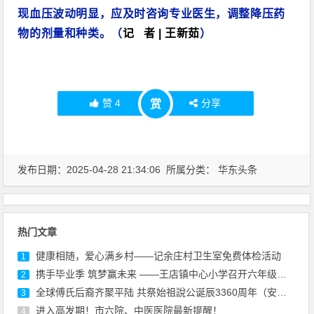
现血压波动明显，应及时咨询专业医生，调整降压药
物的剂量和种类。（
记 者 | 王新茹
）
赞
4
分享
赏
发布日期：2025-04-28 21:34:06 所属分类：
华东头条
热门文章
健康相随，爱心满乡村——记余庄村卫生室免费体检活动
1
携手毕业季 筑梦赢未来 ——王店镇中心小学召开六年级下学期家长会
2
全球傅氏后裔齐聚平陆 共祭始祖說公诞辰3360周年（安徽）
3
进入高发期！市六院、中医医院最新提醒！
4