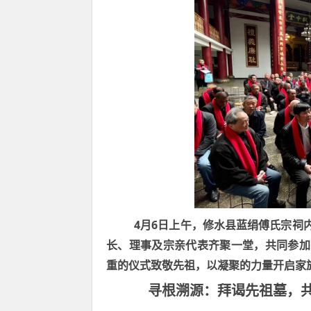
4
6
月
日上午，修水县蓝绢傅氏宗祠
长、理事及宗亲代表齐聚一堂，共同参加
重的仪式致敬先祖，以凝聚的力量开启家
寻根溯源：拜谒先祖墓，