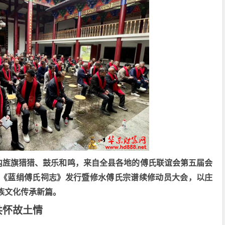
内旌旗猎猎、鼓乐和鸣，来自全县各地的傅氏联谊会第五届会
《蓝绢傅氏祠志》发行暨修水傅氏宗谱续修动员大会，以庄
族文化传承新篇。
共怀故土情