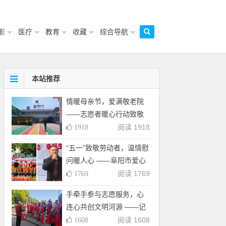
影
医疗
教育
收藏
综合导航
本站推荐
情暖母亲节，爱满敬老院
——志愿者暖心行动致敬
银发长辈
阅读 1918
1918
“五一”致敬劳动者，温情慰
问暖人心 ——阜阳市爱心
公益志愿者协会慰问环卫
阅读 1769
1769
工人公益活动
手牵手参与志愿服务，心
连心共创文明河源 ——记
阜阳多部门联合开展保护
阅读 1608
1608