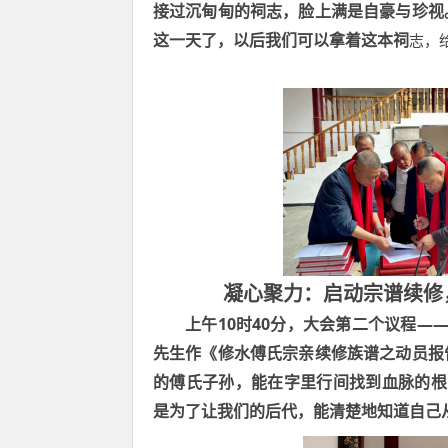
接过沉甸甸的祠志，脸上满是自豪与珍视
这一天了，以后我们可以拿着这本祠
志，
凝心聚力：启动宗谱续修
10
40
—
上午
时
分，大会第二个议程
先生作《修水傅氏宗亲续修族谱之动员报
的傅氏子孙，能在字里行间找到血脉的根
是为了让我们的后代，能清楚地知道自己