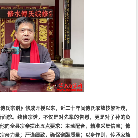
水傅氏宗谱》修成开授以来，近二十年间傅氏家族枝繁叶茂，
新面貌。续修宗谱，不仅是对先辈的告慰，更是对子孙的负
他向全县宗亲提出五点要求：主动配合，精准采集信息；慷
宗亲力量；严谨细致，确保谱牒质量；以身作则，传承家族