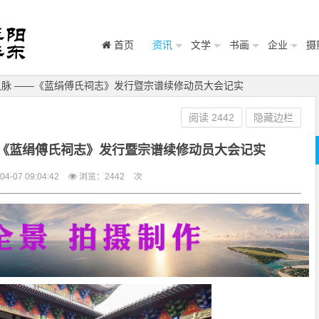
首页
资讯
文学
书画
企业
摄
之脉 ——《蓝绢傅氏祠志》发行暨宗谱续修动员大会记实
阅读
2442
隐藏边栏
—《蓝绢傅氏祠志》发行暨宗谱续修动员大会记实
-07 09:04:42
浏览：
2442
次