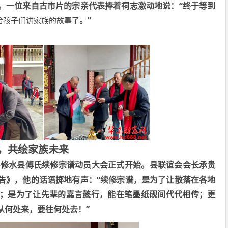
“
。一位来自古市片的宗亲代表捧着祠志激动地说：
终于等到
”
给孩子们讲家族的故事了
。
，共绘家族未来
—
修水县傅氏续修宗谱动员大会正式开始。县联谊会会长承贵
“
告》，他的话语掷地有声：
续修宗谱，是为了让散落在各地
；是为了让先辈的嘉言懿行，能在笔墨纸砚间代代相传；更
”
从何处来，要往何处去！