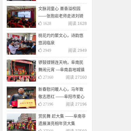
母亲河志愿活动
文脉润童心 墨香溢校园
——张抱岩老师走进刘锜
小学共赴“阅读与写作”之约
阅读 1628
1628
桃花灼灼聚文心，诗韵悠
悠润临泉
阅读 2949
2949
锣鼓铿锵连天响，阜南民
舞闹元宵 —阜南县地城镇
枫柏岗景区元宵节非遗演
阅读 27160
27160
出受欢迎
新春慰问暖人心，马年致
敬志愿红 ——阜阳市爱心
公益志愿者协会春节期间
阅读 27196
27196
慰问优秀志愿者高士清老
赏民舞 赶大集 ——阜南非
人
遗展演亮相年货大集