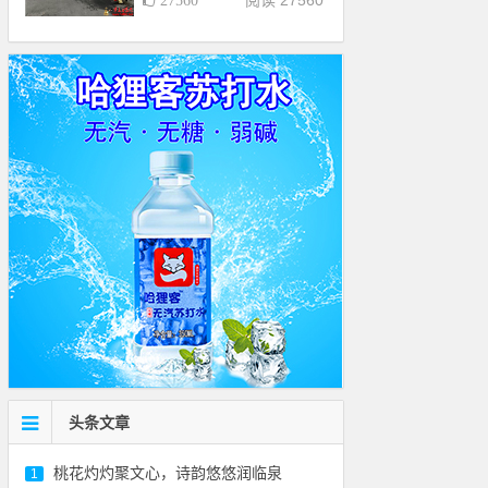
阅读 27560
27560
头条文章
桃花灼灼聚文心，诗韵悠悠润临泉
1