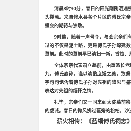
8
30
清晨
时
分，春日的阳光刚刚洒遍
头攒动。来自修水县各个片区的傅氏宗亲
盛会的期待与崇敬。
9
时整，随着一声号令，与会宗亲们
过的不仅是泥土路，更是傅氏子孙绵延数
墓前。此时的墓前早已清扫一新，香烛、
全体宗亲代表肃立墓前，由重派
长
老
九，傅氏裔孙，谨以清酌庶馐之奠，致祭
字句句饱含着傅氏子孙对先祖的追思与感
表达对先祖的缅怀之情。
礼毕，宗亲们又一同来到太婆墓前祭
的虔诚。春日的微风拂过墓旁的松柏，沙
薪火相传：《蓝绢傅氏祠志