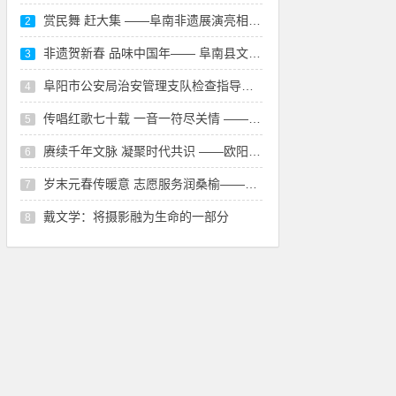
赏民舞 赶大集 ——阜南非遗展演亮相年货大集
2
非遗贺新春 品味中国年—— 阜南县文旅体局非遗剪纸进农家
3
阜阳市公安局治安管理支队检查指导恒威保安公司守押工作
4
传唱红歌七十载 一音一符尽关情 ——记阜南县关工委常委李培生传唱红歌的故事
5
赓续千年文脉 凝聚时代共识 ——欧阳修对颍州文史影响与现实意义座谈会在阜召开
6
岁末元春传暖意 志愿服务润桑榆——阜阳市爱心公益志愿者协会走进安舒居老年公寓
7
戴文学：将摄影融为生命的一部分
8