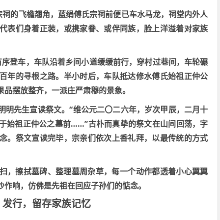
宗祠的飞檐翘角，蓝绢傅氏宗祠前便已车水马龙，祠堂内外人
代表们身着正装，或携家眷、或伴同族，脸上洋溢着对家族
有序登车，车队沿着乡间小道缓缓前行，穿村过巷间，车轮碾
百年的寻根之路。半小时后，车队抵达修水傅氏始祖正仲公
果品摆放整齐，一派庄严肃穆的景象。
“
明明先生宣读祭文。
维公元二〇二六年，岁次甲辰，
二
月
十
……”
于始祖正仲公之墓前
古朴而真挚的祭文在山间回荡，字
念。祭文宣读完毕，宗亲们依次上香礼拜，以最传统的方式
扫，擦拭墓碑、整理墓周杂草，每一个动作都透着小心翼翼
沙作响，仿佛是先祖在回应子孙们的惦念。
》发行，留存家族记忆