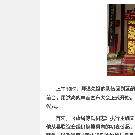
10
上午
时，拜谒先祖的队伍回到蓝绢
前台，用洪亮的声音宣布大会正式开始。
仪式。
首先，《蓝绢傅氏祠志》执行主编文
他从县联谊会组织编纂祠志的初衷谈起，