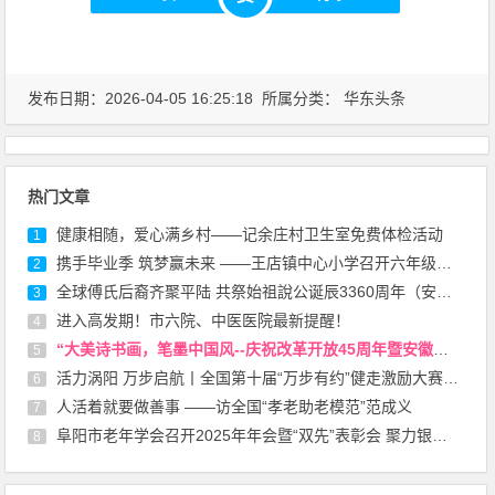
发布日期：2026-04-05 16:25:18 所属分类：
华东头条
热门文章
健康相随，爱心满乡村——记余庄村卫生室免费体检活动
1
携手毕业季 筑梦赢未来 ——王店镇中心小学召开六年级下学期家长会
2
全球傅氏后裔齐聚平陆 共祭始祖說公诞辰3360周年（安徽）
3
进入高发期！市六院、中医医院最新提醒！
4
“大美诗书画，笔墨中国风--庆祝改革开放45周年暨安徽省诗书画研究会成立45周年书画展”在安徽省图书馆开幕
5
活力涡阳 万步启航丨全国第十届“万步有约”健走激励大赛（涡阳赛区）启动
6
人活着就要做善事 ——访全国“孝老助老模范”范成义
7
阜阳市老年学会召开2025年年会暨“双先”表彰会 聚力银龄担当 共绘老龄事业新蓝图
8