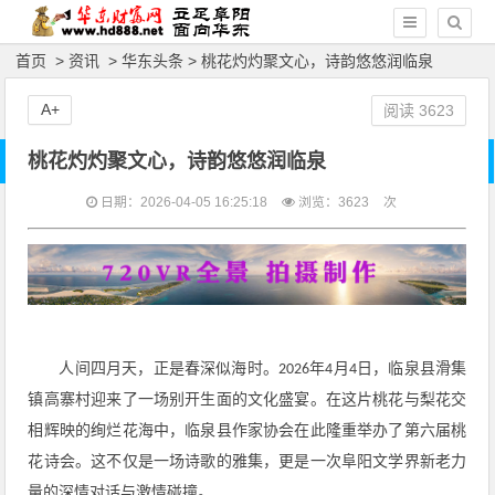
首页
>
资讯
>
华东头条
> 桃花灼灼聚文心，诗韵悠悠润临泉
A+
阅读
3623
桃花灼灼聚文心，诗韵悠悠润临泉
日期：2026-04-05 16:25:18
浏览：
3623
次
人间四月天，正是春深似海时。
年
月
日，临泉县滑集
2026
4
4
镇高寨村迎来了一场别开生面的文化盛宴。在这片桃花与梨花交
相辉映的绚烂花海中，临泉县作家协会在此隆重举办了第六届桃
花诗会。这不仅是一场诗歌的雅集，更是一次阜阳文学界新老力
量的深情对话与激情碰撞。