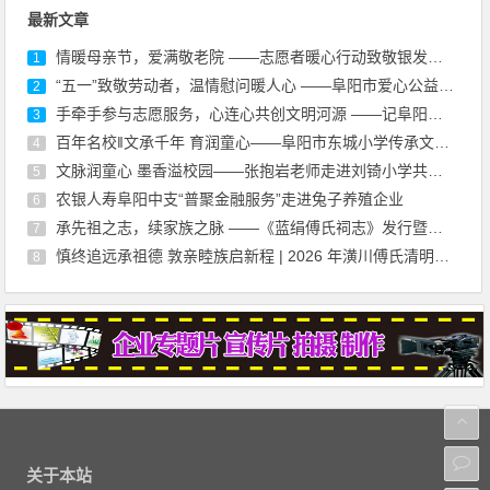
最新文章
情暖母亲节，爱满敬老院 ——志愿者暖心行动致敬银发长辈
1
“五一”致敬劳动者，温情慰问暖人心 ——阜阳市爱心公益志愿者协会慰问环卫工人公益活动
2
手牵手参与志愿服务，心连心共创文明河源 ——记阜阳多部门联合开展保护母亲河志愿活动
3
百年名校‖文承千年 育润童心——阜阳市东城小学传承文脉启新程
4
文脉润童心 墨香溢校园——张抱岩老师走进刘锜小学共赴“阅读与写作”之约
5
农银人寿阜阳中支“普聚金融服务”走进兔子养殖企业
6
承先祖之志，续家族之脉 ——《蓝绢傅氏祠志》发行暨宗谱续修动员大会记实
7
慎终追远承祖德 敦亲睦族启新程 | 2026 年潢川傅氏清明祭祖大典暨宗祠管委会成立大会圆满礼成
8
关于本站