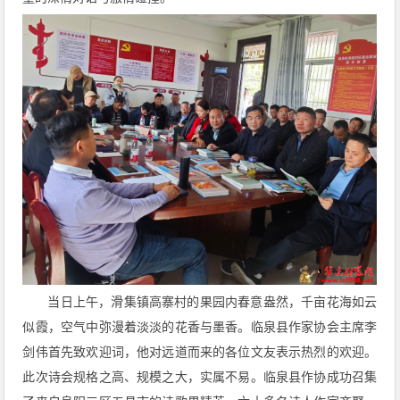
当日上午，滑集镇高寨村的果园内春意盎然，千亩花海如云
似霞，空气中弥漫着淡淡的花香与墨香。临泉县作家协会主席李
剑伟首先致欢迎词，他对远道而来的各位文友表示热烈的欢迎。
此次诗会规格之高、规模之大，实属不易。临泉县作协成功召集