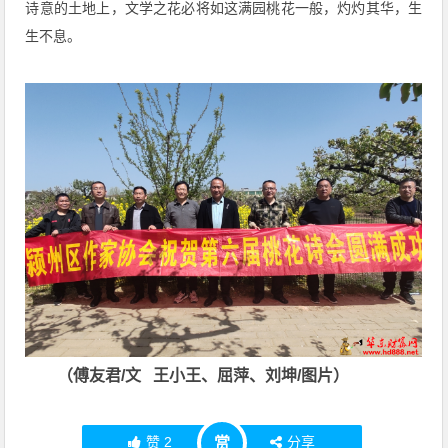
诗意的土地上，文学之花必将如这满园桃花一般，灼灼其华，生
生不息。
（傅友君/文 王小王、屈萍、刘坤/图片）
赞
2
分享
赏