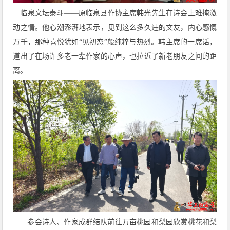
临泉文坛泰斗
——原临泉县作协主席韩光先生在诗会上难掩激
动之情。他心潮澎湃地表示，见到这么多久违的文友，内心感慨
万千，那种喜悦犹如“见初恋”般纯粹与热烈。韩主席的一席话，
道出了在场许多老一辈作家的心声，也拉近了新老朋友之间的距
离。
参会诗人、作家成群结队前往万亩桃园和梨园欣赏桃花和梨