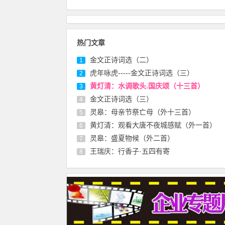
热门文章
金文正诗词选（二）
1
虎年咏虎-----金文正诗词选（三）
2
黄灯清：水调歌头.国庆颂（十三首）
3
金文正诗词选（三）
4
灵皋：母亲节祭亡母（外十三首）
5
黄灯清：观看大唐不夜城感赋（外一首）
6
灵皋：盛夏物候（外二首）
7
王瑞庆：行香子·五四有寄
8