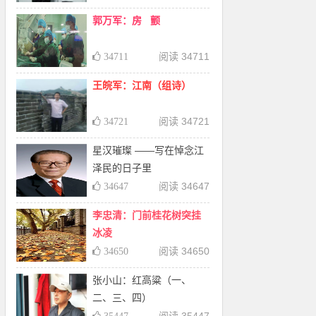
郭万军：房 颤
阅读 34711
34711
王皖军：江南（组诗）
阅读 34721
34721
星汉璀璨 ——写在悼念江
泽民的日子里
阅读 34647
34647
李忠清：门前桂花树突挂
冰凌
阅读 34650
34650
张小山：红高粱（一、
二、三、四）