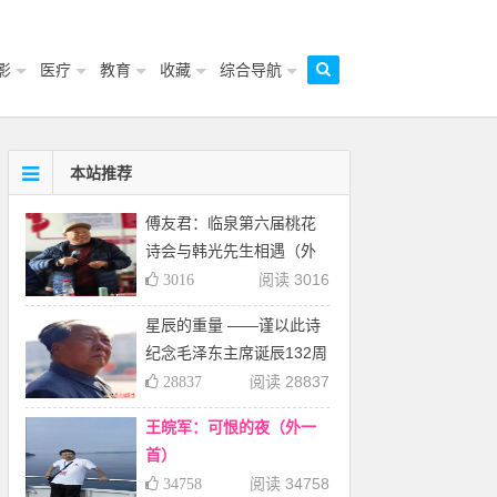
影
医疗
教育
收藏
综合导航
本站推荐
傅友君：临泉第六届桃花
诗会与韩光先生相遇（外
三首）
阅读 3016
3016
星辰的重量 ——谨以此诗
纪念毛泽东主席诞辰132周
年
阅读 28837
28837
王皖军：可恨的夜（外一
首）
阅读 34758
34758