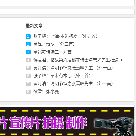
最新文章
张子耀：七律·走进初夏 （外五首）
1
灵皋：清明 （外二首）
2
董兆乾诗选三十九首
3
傅友君：临泉第六届桃花诗会与韩光先生相遇（外三首）
4
黄灯清：清明节悼念张雪峰先生 （外一首）
5
张子耀：草木有本心（外三首）
6
黄灯清：清明节悼念张雪峰先生 （外一首）
7
欲雪：张小曼
8