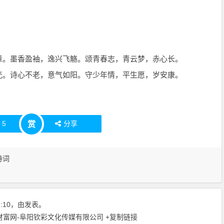
章。墨香盈袖，逸兴飞觞。颂青春志，青云梦，赤心长。
光。诗心不老，意气如阳。守少年情，平生愿，岁安康。
赞
5
分享
赏
诗词
06:10，由发表。
东财富网-阜阳钦彩文化传媒有限公司
+复制链接