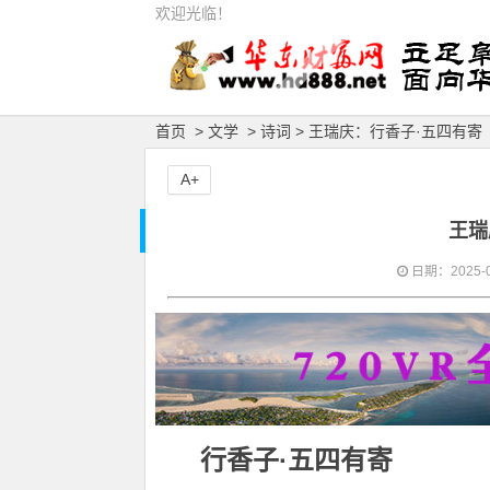
欢迎光临！
首页
>
文学
>
诗词
> 王瑞庆：行香子·五四有寄
A+
王瑞
日期：2025-05
行香子·五四有寄