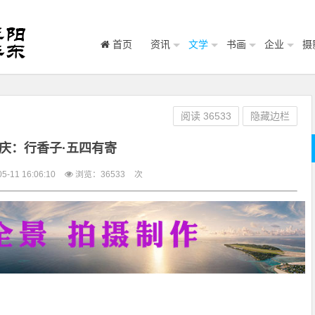
首页
资讯
文学
书画
企业
摄
阅读
36533
隐藏边栏
庆：行香子·五四有寄
-11 16:06:10
浏览：
36533
次