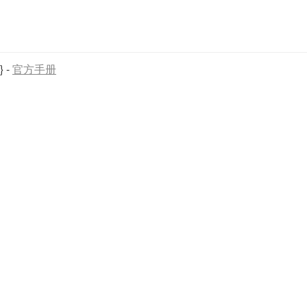
}
-
官方手册