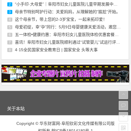
“小手印·大母爱”｜阜阳市妇女儿童医院儿童早期发展中心母亲节活动温暖回顾
2
母亲节特别呵护行动：关爱妈妈，从理解她的“尴尬”开始。
3
这个母亲节，带上您的2-3岁宝宝，一起来拓印爱！
4
母爱初绽，幸“孕”同行：5月9日母婴健康关爱活动，邀您共赴温柔之约
5
五一体检•健康约惠：阜阳市妇女儿童医院体检优惠套餐上线啦
6
喜讯！阜阳市妇女儿童医院顺利通过“试管婴儿”试运行评审，正式开启辅助生殖新征程
7
4·15全民国家安全教育日 | 国家安全 头等大事
8
关于本站
Copyright
©
华东财富网-阜阳钦彩文化传媒有限公司版
权所有
皖ICP备18014180号-1