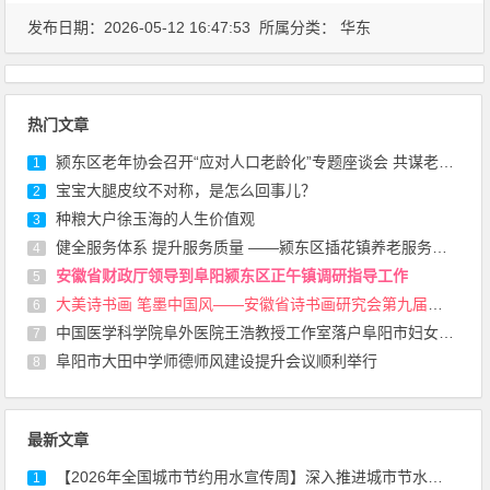
发布日期：2026-05-12 16:47:53 所属分类：
华东
热门文章
颍东区老年协会召开“应对人口老龄化”专题座谈会 共谋老龄事业发展新路径
1
宝宝大腿皮纹不对称，是怎么回事儿？
2
种粮大户徐玉海的人生价值观
3
健全服务体系 提升服务质量 ——颍东区插花镇养老服务中心越办越红火
4
安徽省财政厅领导到阜阳颍东区正午镇调研指导工作
5
大美诗书画 笔墨中国风——安徽省诗书画研究会第九届会员代表大会在合肥召开
6
中国医学科学院阜外医院王浩教授工作室落户阜阳市妇女儿童医院
7
阜阳市大田中学师德师风建设提升会议顺利举行
8
最新文章
【2026年全国城市节约用水宣传周】深入推进城市节水，助力城市内涵式发展
1