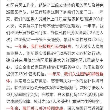
社区名医工作室，组建了三级立体签约服务团队及特色
巡回医疗队，将医疗服务送到了乡亲们的家门口。一年
来，我们的医务人员累计上门开展“居家护理”服务200余
人次，切实解决了行动不便患者就医难题；一年来，我
们继续开展节假日门诊，节假日累计接诊患者近2.6万人
次；继续落实“一号管三天”服务，累计免除挂号费近35万
元。
一年来，我们积极履行公益职责
，加大残疾人康复
事业投入，创新落实暖民心行动系列之安心托幼行动，
建成并启用皖北地区规模最大的祥源院区儿童康复中
心，成立全市首家医育结合托育服务中心，为周边群众
提供了150个普惠托位。
一年来，我们关注困难和特殊群
体
，探索建立医疗救助、慈善帮扶为一体的互补保障制
度，联合慈善协会开展3项慈善救助项目，减轻了低收入
患儿家庭医疗负担；完成市、县区福利院427名孤残儿童
健康服务保障，累计为157人次孤残儿童提供住院服务。
一年来，我们关心关注校园健康
，深入校园开展近视筛