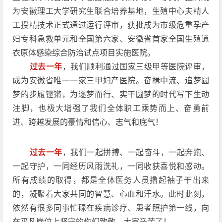
为安徽理工大学研究生联合培养基地，生殖中心夫精人
工授精技术正式通过运行评审，获批成为市级危重孕产
妇专科急救单元和全国第六家、安徽省首家全国生殖道
衣原体感染综合防治试点项目实施医院。
过去一年
，我们顺利通过国家三级甲等医院评审，
成为安徽省唯一一家三甲妇产医院。奋楫中流、追梦圆
梦的步履铿锵，为逐梦而行、实干圆梦的时代写下生动
注脚，也极大增强了我们全体职工乘势而上、奋勇前
进、跨越发展的豪情和信心、志气和底气！
过去一年
，我们一起拼搏、一起奋斗，一起奔跑、
一起守护，一同经历风雨洗礼，一同收获喜悦和感动。
所有成绩的取得，都是全体医务人员撸起袖子干出来
的，凝聚着大家共同的智慧、心血和汗水。此时此刻，
依然有很多同事忙碌在疾病诊疗、患者照护第一线，向
在平凡岗位上坚守的你们致敬，大家辛苦了！