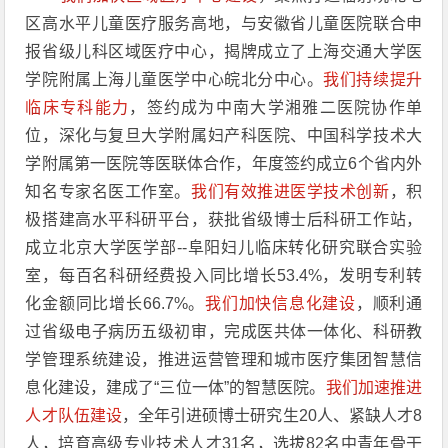
区高水平儿童医疗服务高地，与安徽省儿童医院联合申
报省级儿科区域医疗中心，揭牌成立了上海交通大学医
学院附属上海儿童医学中心皖北分中心。
我们持续提升
临床专科能力
，签约成为中南大学湘雅二医院协作单
位，深化与复旦大学附属妇产科医院、中国科学技术大
学附属第一医院等医联体合作，年度签约成立6个省内外
知名专家名医工作室。
我们有效推进医学技术创新
，积
极搭建高水平科研平台，获批省级博士后科研工作站，
成立北京大学医学部--阜阳妇儿临床转化研究联合实验
室，每百名科研经费投入同比增长53.4%，发明专利转
化金额同比增长66.7%。
我们加快信息化建设
，顺利通
过省级电子病历五级初审，完成医共体一体化、科研教
学管理系统建设，推进运营管理和城市医疗集团智慧信
息化建设，建成了“三位一体”的智慧医院。
我们加速推进
人才队伍建设
，全年引进硕博士研究生20人、紧缺人才8
人，培育高级专业技术人才31名，选拔82名中青年骨干