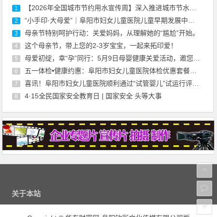
【2026年全国城市节约用水宣传周】深入推进城市节水，助力城市内涵式发展
1
“小手印·大母爱”｜阜阳市妇女儿童医院儿童早期发展中心母亲节活动温暖回顾
2
母亲节特别呵护行动：关爱妈妈，从理解她的“尴尬”开始。
3
这个母亲节，带上您的2-3岁宝宝，一起来拓印爱！
4
母爱初绽，幸“孕”同行：5月9日母婴健康关爱活动，邀您共赴温柔之约
5
五一体检•健康约惠：阜阳市妇女儿童医院体检优惠套餐上线啦
6
喜讯！阜阳市妇女儿童医院顺利通过“试管婴儿”试运行评审，正式开启辅助生殖新征程
7
4·15全民国家安全教育日 | 国家安全 头等大事
8
关于本站