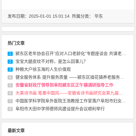
发布日期：2025-01-01 15:01:14 所属分类：
华东
热门文章
颍东区老年协会召开“应对人口老龄化”专题座谈会 共谋老龄事业发展新路径
1
宝宝大腿皮纹不对称，是怎么回事儿？
2
种粮大户徐玉海的人生价值观
3
健全服务体系 提升服务质量 ——颍东区插花镇养老服务中心越办越红火
4
安徽省财政厅领导到阜阳颍东区正午镇调研指导工作
5
大美诗书画 笔墨中国风——安徽省诗书画研究会第九届会员代表大会在合肥召开
6
中国医学科学院阜外医院王浩教授工作室落户阜阳市妇女儿童医院
7
阜阳市大田中学师德师风建设提升会议顺利举行
8
最新文章