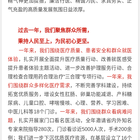
精气神更加提振，廉洁行医、精诚为民、求真务实、正
气充盈的高质量发展氛围日益浓厚。
过去一年，我们聚焦群众所需，
秉持人民至上，为民初心更坚。
一年来，我们围绕医疗质量、患者安全和群众就医
体验
，扎实开展全面提升医疗质量行动、改善就医感受
提升患者体验主题活动、进一步改善护理服务行动、合
理检查合理用药合理治疗“三合理”专项行动。
一年来，我
们围绕群众多样化医疗需求
，不断完善学科建设，持续
拓宽优质服务，增设女性肛肠、卵巢功能减退、产科糖
尿病、儿童口腔、哮喘慢咳、心理、营养、学习困难、
中医儿科等18个门诊。
一年来，我们围绕群众看病难问
题
，扎实开展家门口看名医活动，全年邀请省内外知名
专家来院指导280次，门诊看诊近5000人次，手术200余
例；我们进一步下沉优质医疗资源，在基层设立了16个